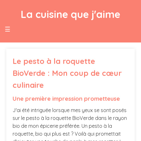
La cuisine que j'aime
☰
Le pesto à la roquette
BioVerde : Mon coup de cœur
culinaire
Une première impression prometteuse
J'ai été intriguée lorsque mes yeux se sont posés
sur le pesto à la roquette BioVerde dans le rayon
bio de mon épicerie préférée. Un pesto à la
roquette, bio qui plus est ? Voilà qui promettait