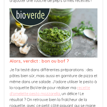
d'ajouter une touche de pep's à mes recettes !
Alors, verdict : bon ou bof ?
Je l'ai testé dans différentes préparations : des
pâtes bien sûr, mais aussi en garniture de pizza et
même dans une salade. J'adore utiliser le pesto à
la roquette BioVerde pour réaliser ma
recette
d'omelette pesto mozzarella
, un délice ! Le
résultat ? On retrouve bien la fraîcheur de la
roquette, avec ce petit côté piquant qui se marie